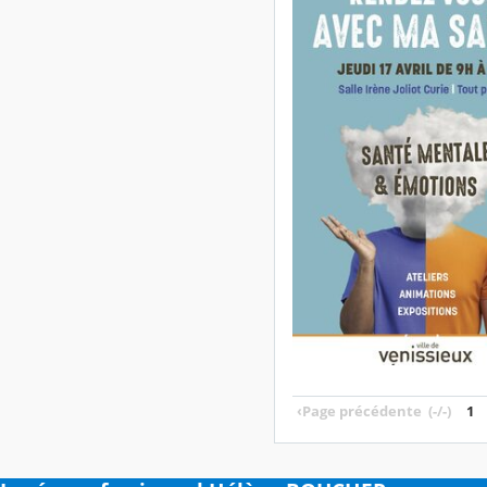
‹
Page précédente
(-/-)
1