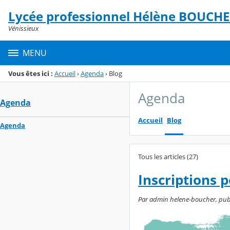
Panneau de gestion des cookies
Lycée professionnel Hélène BOUCH
Menu de la rubrique
Contenu
Vénissieux
MENU
Vous êtes ici :
Accueil
›
Agenda
›
Blog
Agenda
Agenda
Accueil
Blog
Agenda
Tous les articles (27)
Inscriptions 
Par admin helene-boucher, publi