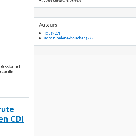
Aucune catégorie définie
Auteurs
Tous (27)
admin helene-boucher (27)
rofessionnel
ueillir.
rute
 en CDI