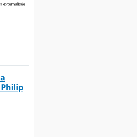
n externalisée
La
Philip