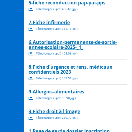
5-fiche reconduction pap-pai-pps
Télécharger
( .
pdf
,
466.65
ko
)
7.Fiche infirmerie
Télécharger
( .
pdf
,
381.15
ko
)
6.Autorisation-permanente-de-sortie-
annee-scolaire-2025-_1_
Télécharger
( .
pdf
,
405.06
ko
)
8.Fiche d'urgence et rens. médicaux
confidentiels 2023
Télécharger
( .
pdf
,
387.51
ko
)
9.Allergies-alimentaires
Télécharger
( .
pdf
,
56.90
ko
)
3.Fiche droit à l'image
Télécharger
( .
pdf
,
236.77
ko
)
1.Page de garde dossier inscription