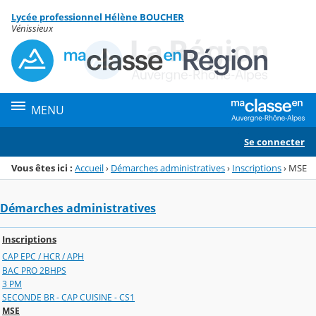
Panneau de gestion des cookies
Lycée professionnel Hélène BOUCHER
Menu de la rubrique
Contenu
Vénissieux
MENU
Se connecter
Vous êtes ici :
Accueil
›
Démarches administratives
›
Inscriptions
›
MSE
Démarches administratives
Inscriptions
CAP EPC / HCR / APH
BAC PRO 2BHPS
3 PM
SECONDE BR - CAP CUISINE - CS1
MSE