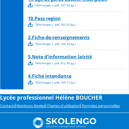
Télécharger
( .
pdf
,
347.54
ko
)
10.Pass region
Télécharger
( .
pdf
,
343.20
ko
)
2.Fiche-de-renseignements
Télécharger
( .
pdf
,
144.24
ko
)
5.Note d'information laïcité
Télécharger
( .
pdf
,
412.38
ko
)
4.Fiche intendance
Télécharger
( .
pdf
,
749.15
ko
)
Lycée professionnel Hélène BOUCHER
Contacts
Mentions légales
Chartes d'utilisation
Données personnelles