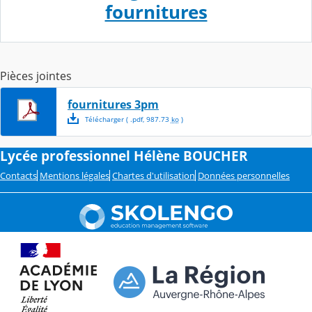
fournitures
Pièces jointes
fournitures 3pm
Télécharger
( .
pdf
,
987.73
ko
)
Lycée professionnel Hélène BOUCHER
Contacts
Mentions légales
Chartes d'utilisation
Données personnelles