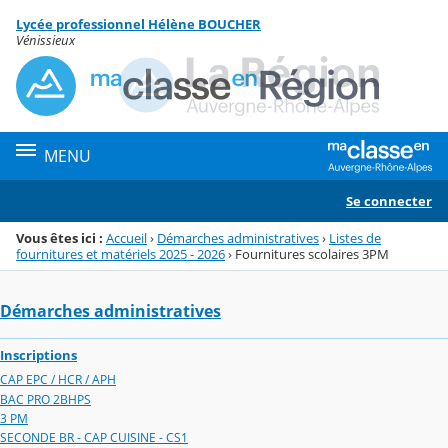
Panneau de gestion des cookies
Lycée professionnel Hélène BOUCHER
Menu de la rubrique
Contenu
Vénissieux
MENU
Se connecter
Vous êtes ici :
Accueil
›
Démarches administratives
›
Listes de
fournitures et matériels 2025 - 2026
›
Fournitures scolaires 3PM
Démarches administratives
Inscriptions
CAP EPC / HCR / APH
BAC PRO 2BHPS
3 PM
SECONDE BR - CAP CUISINE - CS1