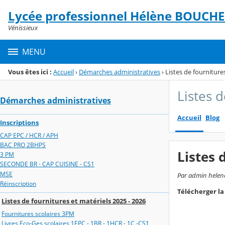
Panneau de gestion des cookies
Lycée professionnel Hélène BOUCH
Menu de la rubrique
Contenu
Vénissieux
MENU
Vous êtes ici :
Accueil
›
Démarches administratives
›
Listes de fourniture
Listes 
Démarches administratives
Accueil
Blog
Inscriptions
CAP EPC / HCR / APH
BAC PRO 2BHPS
Listes 
3 PM
SECONDE BR - CAP CUISINE - CS1
MSE
Par admin helene
Réinscription
Télécherger la 
Listes de fournitures et matériels 2025 - 2026
Fournitures scolaires 3PM
Livres Eco-Ges scolaires 1EPC - 1BR - 1HCR - 1C -CS1