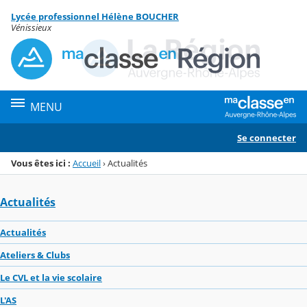
Panneau de gestion des cookies
Lycée professionnel Hélène BOUCHER
Menu de la rubrique
Contenu
Vénissieux
MENU
Se connecter
Vous êtes ici :
Accueil
›
Actualités
Actualités
Actualités
Ateliers & Clubs
Le CVL et la vie scolaire
L'AS