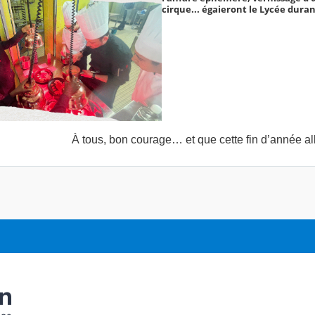
cirque... égaieront le Lycée duran
À tous, bon courage… et que cette fin d’année alli