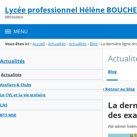
Panneau de gestion des cookies
Lycée professionnel Hélène BOUCH
Menu de la rubrique
Contenu
Vénissieux
MENU
Vous êtes ici :
Accueil
›
Actualités
›
Actualités
›
Blog
›
La dernière ligne d
Actualit
Actualités
Blog
Actualités
Ateliers & Clubs
‹
Retour au blog
Le CVL et la vie scolaire
La dern
L'AS
des exa
BTS MSE
Par admin helene