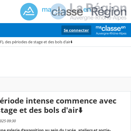
Se connecter
 des périodes de stage et des bols d'air⬇️
 période intense commence avec
age et des bols d'air⬇️
2025 09:30
 galerie d'exposition au sein du Lycée, ateliers et sortie-